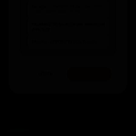
Beragam Deposit Mulai Dari 1000,
2000, 3000, 4000, 5000
MUSANG178 Saldo Gratis Download
APK Slot
Minimal DEPOSIT 10.000 Rupiah
LOGIN
DAFTAR
Layer Popup Close