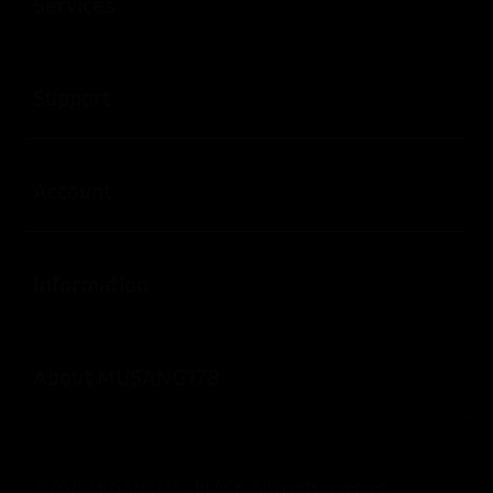
Services
Buka
Support
Buka
Account
Buka
Information
Buka
About MUSANG178
© 2025 MUSANG178 - BLACK. All rights reserved.