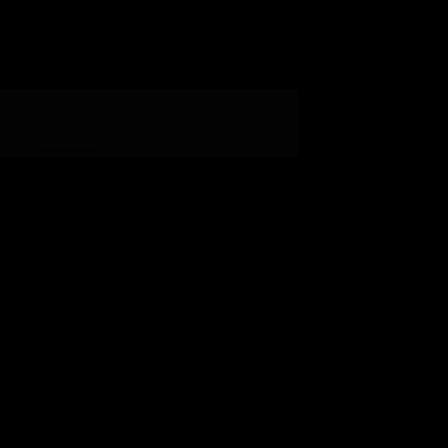
Cari
Troli
Login
Navigation
MUSANG178 1
Pilihan Game Slot
Online Mudah JP
Setiap Hari
INFORMASI SITUS